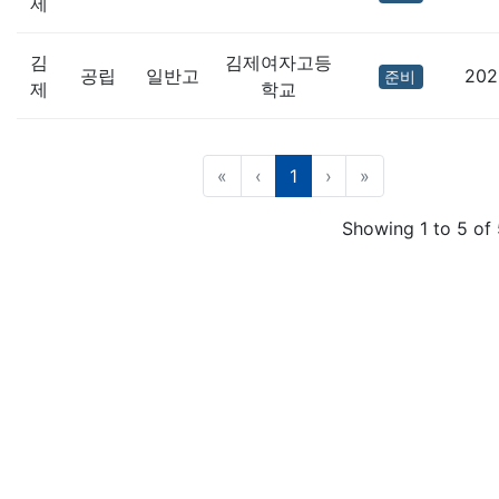
제
김
김제여자고등
공립
일반고
202
준비
제
학교
(current)
«
‹
1
›
»
Showing 1 to 5 of 