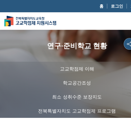
홈
|
로그인
|
연구·준비학교 현황
고교학점제 이해
학교공간조성
최소 성취수준 보장지도
전북특별자치도 고교학점제 프로그램