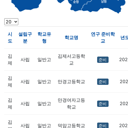
시
설립구
학교유
연구 준비학
학교명
년
도
분
형
교
김
김제서고등학
사립
일반고
202
준비
제
교
김
사립
일반고
만경고등학교
202
준비
제
김
만경여자고등
사립
일반고
202
준비
제
학교
김
사립
일반고
덕암고등학교
202
준비