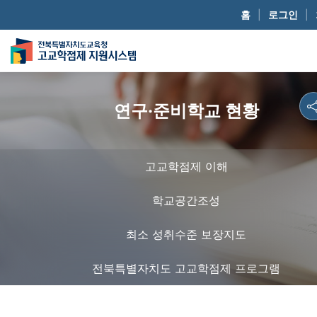
홈
|
로그인
|
연구·준비학교 현황
고교학점제 이해
학교공간조성
최소 성취수준 보장지도
전북특별자치도 고교학점제 프로그램