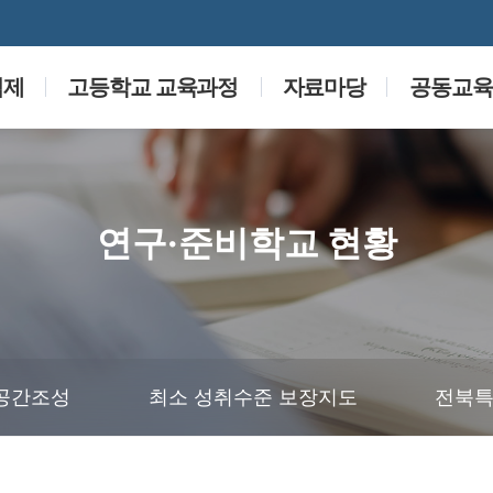
점제
고등학교 교육과정
자료마당
공동교육과
연구·준비학교 현황
공간조성
최소 성취수준 보장지도
전북특