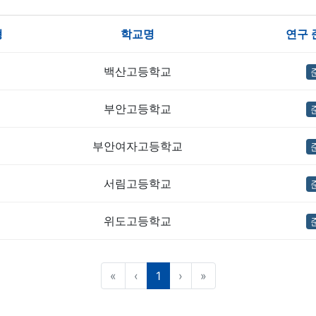
형
학교명
연구 
백산고등학교
부안고등학교
부안여자고등학교
서림고등학교
위도고등학교
(current)
«
‹
1
›
»