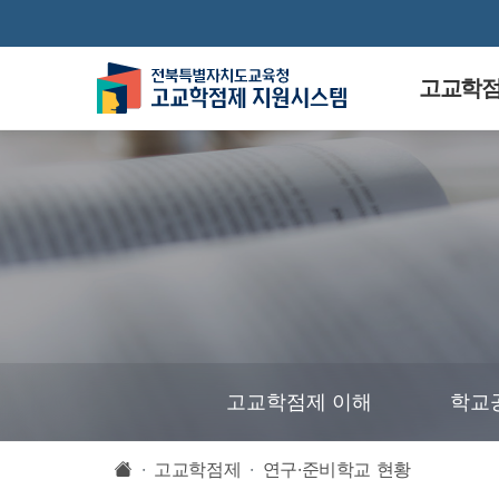
고교학
고교학점제 이해
학교
고교학점제
연구·준비학교 현황