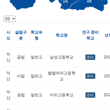
시
설립구
학교유
연구 준비
학교명
년
도
분
형
학교
익
공립
일반고
남성고등학교
20
준비
산
익
함열여자고등학
사립
일반고
20
준비
산
교
익
공립
일반고
이리고등학교
20
준비
산