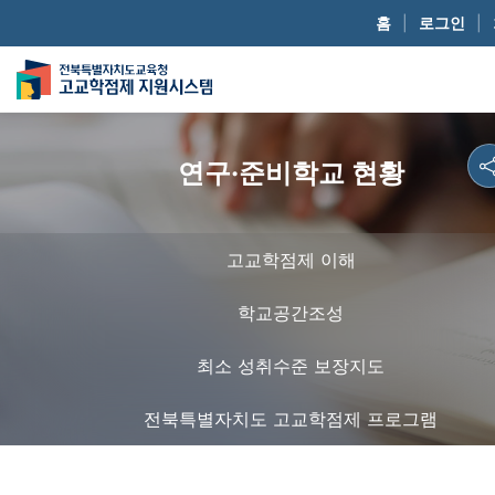
홈
|
로그인
|
연구·준비학교 현황
고교학점제 이해
학교공간조성
최소 성취수준 보장지도
전북특별자치도 고교학점제 프로그램