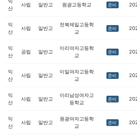
익
사립
일반고
원광고등학교
20
준비
산
익
전북제일고등학
사립
일반고
20
준비
산
교
익
이리여자고등학
공립
일반고
20
준비
산
교
익
이일여자고등학
사립
일반고
20
준비
산
교
익
이리남성여자고
사립
일반고
20
준비
산
등학교
익
원광여자고등학
사립
일반고
20
준비
산
교