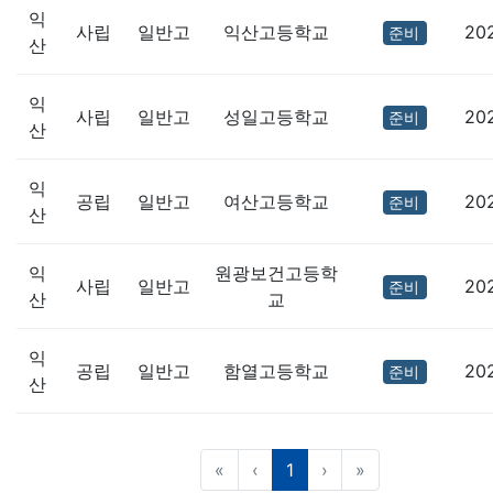
익
사립
일반고
익산고등학교
20
준비
산
익
사립
일반고
성일고등학교
20
준비
산
익
공립
일반고
여산고등학교
20
준비
산
익
원광보건고등학
사립
일반고
20
준비
산
교
익
공립
일반고
함열고등학교
20
준비
산
(current)
«
‹
1
›
»